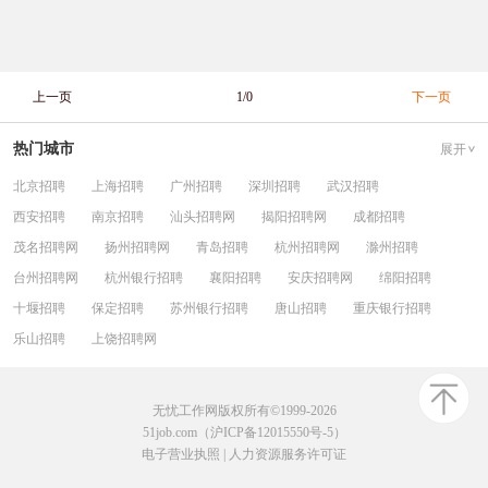
上一页
1/0
下一页
热门城市
展开
北京招聘
上海招聘
广州招聘
深圳招聘
武汉招聘
西安招聘
南京招聘
汕头招聘网
揭阳招聘网
成都招聘
茂名招聘网
扬州招聘网
青岛招聘
杭州招聘网
滁州招聘
台州招聘网
杭州银行招聘
襄阳招聘
安庆招聘网
绵阳招聘
十堰招聘
保定招聘
苏州银行招聘
唐山招聘
重庆银行招聘
乐山招聘
上饶招聘网
无忧工作网版权所有©1999-2026
51job.com（沪ICP备12015550号-5）
电子营业执照
|
人力资源服务许可证