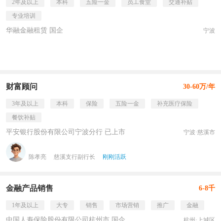
2年及以上
本科
五险一金
员工食堂
交通补贴
专业培训
华融金融租赁 国企
宁波
财富顾问
30-60万/年
3年及以上
本科
保险
五险一金
补充医疗保险
餐饮补贴
平安银行股份有限公司宁波分行 已上市
宁波·慈溪市
陈孝亮
慈溪支行副行长
刚刚活跃
金融产品销售
6-8千
1年及以上
大专
销售
市场营销
推广
金融
中国人寿保险股份有限公司杭州市 国企
杭州·上城区