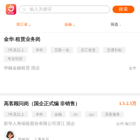
搜索
浙江省
金融
筛选
金华-租赁业务岗
2年及以上
本科
五险一金
员工食堂
交通补贴
专业培训
华融金融租赁 国企
金华
高客顾问岗（国企正式编 非销售）
1.5-2.5万
2年及以上
本科
金融
cfa
cpa
高客服务
新华人寿保险股份有限公司浙江 国企
台州·椒江区
陈敏玲
人事专员