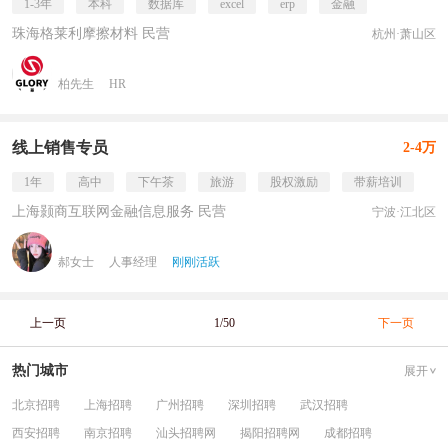
1-3年
本科
数据库
excel
erp
金融
珠海格莱利摩擦材料 民营
杭州·萧山区
柏先生
HR
线上销售专员
2-4万
1年
高中
下午茶
旅游
股权激励
带薪培训
上海颢商互联网金融信息服务 民营
宁波·江北区
郝女士
人事经理
刚刚活跃
上一页
1/50
下一页
热门城市
展开
北京招聘
上海招聘
广州招聘
深圳招聘
武汉招聘
西安招聘
南京招聘
汕头招聘网
揭阳招聘网
成都招聘