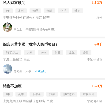
私人财富顾问
1.5-3万
3年
本科
管理
金融
信托
维护
平安证券股份有限公司浙江 民营
杭州
李女士
平安证券浙江分公司HR
综合运营专员（数字人民币项目）
6-8千
3年及以上
大专
excel
财务
金融
会计
宁波天锐模塑 民营
宁波·余姚市
符先生
人事
刚刚活跃
销售不加班
1.5-3万
1年
高中
下午茶
旅游
股权激励
带薪培训
上海颢商互联网金融信息服务 民营
宁波·鄞州区