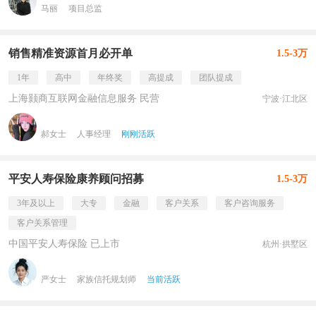
马丽
项目总监
销售精准资源首月必开单
1.5-3万
1年
高中
年终奖
高提成
团队提成
上海颢商互联网金融信息服务 民营
宁波·江北区
郝女士
人事经理
刚刚活跃
平安人寿保险康养顾问招募
1.5-3万
3年及以上
大专
金融
客户关系
客户咨询服务
客户关系管理
中国平安人寿保险 已上市
杭州·拱墅区
严女士
家族信托规划师
当前活跃