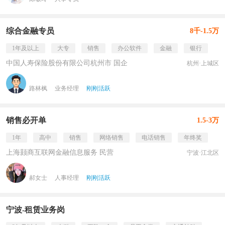
综合金融专员
8千-1.5万
1年及以上
大专
销售
办公软件
金融
银行
中国人寿保险股份有限公司杭州市 国企
杭州·上城区
路林枫
业务经理
刚刚活跃
销售必开单
1.5-3万
1年
高中
销售
网络销售
电话销售
年终奖
上海颢商互联网金融信息服务 民营
宁波·江北区
郝女士
人事经理
刚刚活跃
宁波-租赁业务岗