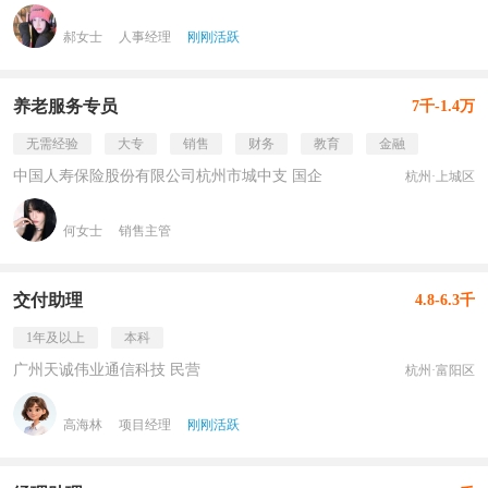
郝女士
人事经理
刚刚活跃
养老服务专员
7千-1.4万
无需经验
大专
销售
财务
教育
金融
中国人寿保险股份有限公司杭州市城中支 国企
杭州·上城区
何女士
销售主管
交付助理
4.8-6.3千
1年及以上
本科
广州天诚伟业通信科技 民营
杭州·富阳区
高海林
项目经理
刚刚活跃