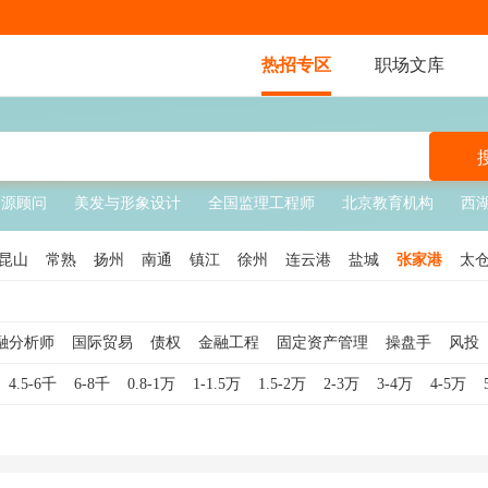
热招专区
职场文库
资源顾问
美发与形象设计
全国监理工程师
北京教育机构
西
昆山
常熟
扬州
南通
镇江
徐州
连云港
盐城
张家港
太
融分析师
国际贸易
债权
金融工程
固定资产管理
操盘手
风投
证券分析师
投资顾问
财务负责人
项目投资
金融投资
金融理财
4.5-6千
6-8千
0.8-1万
1-1.5万
1.5-2万
2-3万
3-4万
4-5万
目成本管理
项目质量管理
股票交易员
金融销售
观察员
理财顾
易货师
金融数据分析
金融数据分析师
期货分析师