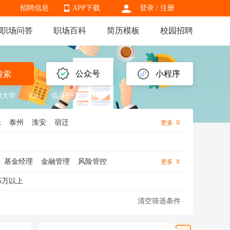
招聘信息
APP下载
登录
/
注册
职场问答
职场百科
简历模板
校园招聘
APP下载
公众号
小程序
搜索
湖大学
fila
临床护理
仓
泰州
淮安
宿迁
更多
基金经理
金融管理
风险管控
更多
师
期货居间人
证券经纪人
操盘
5万以上
问
股票分析师
资料管理
股票操盘手
清空筛选条件