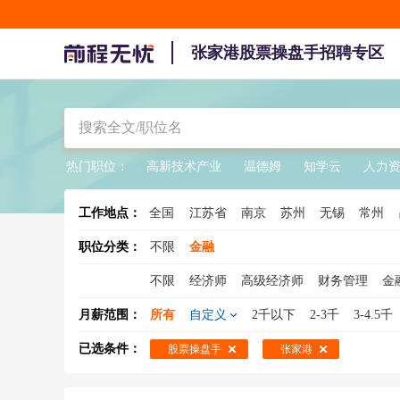
张家港股票操盘手招聘专区
热门职位：
高新技术产业
温德姆
知学云
人力
工作地点：
全国
江苏省
南京
苏州
无锡
常州
职位分类：
不限
金融
不限
经济师
高级经济师
财务管理
金
金融研究
资金管理
拍卖师
金融租赁
月薪范围：
所有
自定义
2千以下
2-3千
3-4.5千
风险管理师
证券分析
项目风险管理
项
已选条件：
股票操盘手
张家港
银行风险管理
私募基金经理
信贷专员