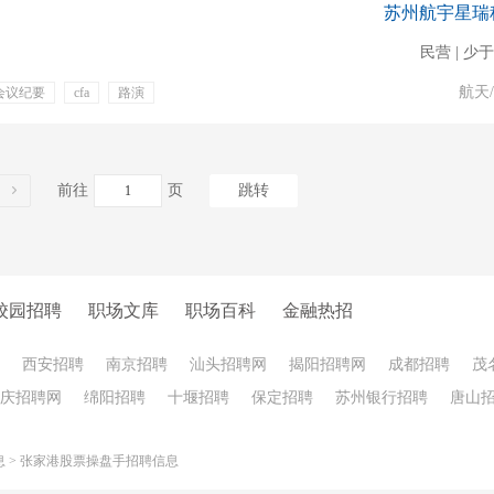
苏州航宇星瑞
民营 | 少于
航天
会议纪要
cfa
路演
目奖金
专业培训
前往
页
跳转
校园招聘
职场文库
职场百科
金融热招
西安招聘
南京招聘
汕头招聘网
揭阳招聘网
成都招聘
茂
庆招聘网
绵阳招聘
十堰招聘
保定招聘
苏州银行招聘
唐山
息
>
张家港股票操盘手招聘信息