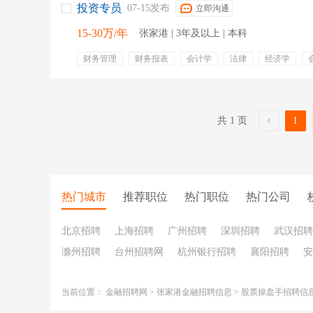
投资专员
07-15发布
立即沟通
15-30万/年
张家港 | 3年及以上 | 本科
财务管理
财务报表
会计学
法律
经济学
cpa
投行
五险一金
带薪年假
年终奖金
项
定期体检
股票期权
租房补贴
绩效奖金
共 1 页
1
热门城市
推荐职位
热门职位
热门公司
北京招聘
上海招聘
广州招聘
深圳招聘
武汉招聘
滁州招聘
台州招聘网
杭州银行招聘
襄阳招聘
安
当前位置：
金融招聘网
>
张家港金融招聘信息
>
股票操盘手招聘信