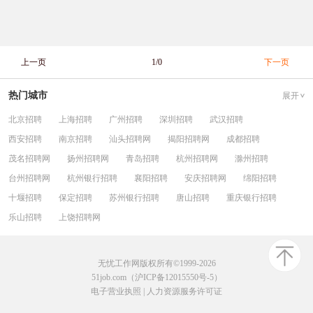
上一页
1/0
下一页
热门城市
展开
北京招聘
上海招聘
广州招聘
深圳招聘
武汉招聘
西安招聘
南京招聘
汕头招聘网
揭阳招聘网
成都招聘
茂名招聘网
扬州招聘网
青岛招聘
杭州招聘网
滁州招聘
台州招聘网
杭州银行招聘
襄阳招聘
安庆招聘网
绵阳招聘
十堰招聘
保定招聘
苏州银行招聘
唐山招聘
重庆银行招聘
乐山招聘
上饶招聘网
无忧工作网版权所有©1999-2026
51job.com（沪ICP备12015550号-5）
电子营业执照
|
人力资源服务许可证