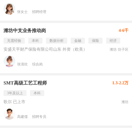
张女士
招聘经理
潍坊中支业务推动岗
4-6千
无需经验
本科
数据分析
金融
保险
经济
安盛天平财产保险有限公司山东 外资（欧美）
潍坊·坊子区
张清欣
综合岗
SMT高级工艺工程师
1.3-2.2万
3年及以上
本科
歌尔 已上市
潍坊
高建儒
招聘专员