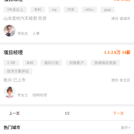
5年及以上
本科
erp
汽车
office
ppap
山东普特汽车模塑 民营
潍坊·诸城市
邓先生
人事
项目经理
1.3-2.6万·14薪
2-3年
本科
项目计划
对接客户
协调项目资源
技术方案评估
歌尔 已上市
潍坊·奎文区
李女士
招聘经理
上一页
1/2
下一页
热门城市
展开