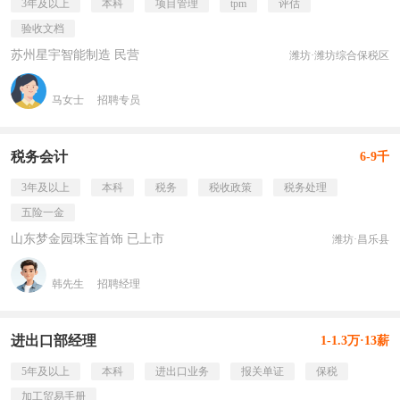
3年及以上
本科
项目管理
tpm
评估
验收文档
苏州星宇智能制造 民营
潍坊·潍坊综合保税区
马女士
招聘专员
税务会计
6-9千
3年及以上
本科
税务
税收政策
税务处理
五险一金
山东梦金园珠宝首饰 已上市
潍坊·昌乐县
韩先生
招聘经理
进出口部经理
1-1.3万·13薪
5年及以上
本科
进出口业务
报关单证
保税
加工贸易手册