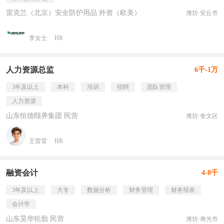
雷克兰（北京）安全防护用品 外资（欧美）
潍坊·安丘市
李女士
HR
人力资源总监
6千-1万
3年及以上
本科
培训
招聘
团队管理
人力资源
山东恒德颐养集团 民营
潍坊·奎文区
王雷雷
HR
融资会计
4-8千
3年及以上
大专
数据分析
财务管理
财务报表
会计学
山东昊华轮胎 民营
潍坊·寿光市