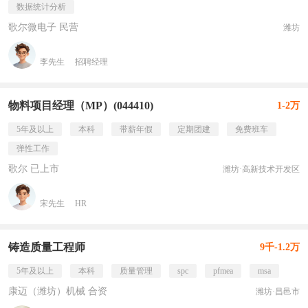
数据统计分析
歌尔微电子 民营
潍坊
李先生
招聘经理
物料项目经理（MP）(044410)
1-2万
5年及以上
本科
带薪年假
定期团建
免费班车
弹性工作
歌尔 已上市
潍坊·高新技术开发区
宋先生
HR
铸造质量工程师
9千-1.2万
5年及以上
本科
质量管理
spc
pfmea
msa
康迈（潍坊）机械 合资
潍坊·昌邑市