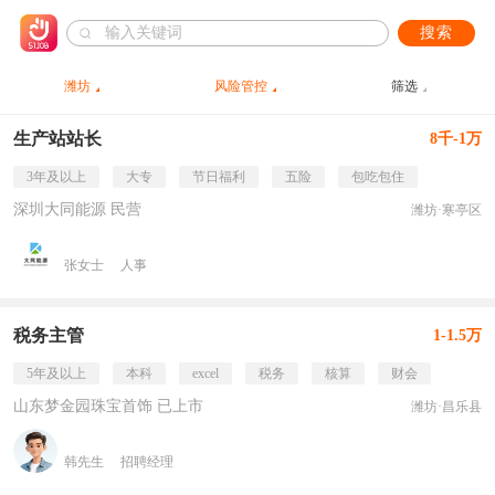
搜索
潍坊
风险管控
筛选
生产站站长
8千-1万
3年及以上
大专
节日福利
五险
包吃包住
深圳大同能源 民营
潍坊·寒亭区
张女士
人事
税务主管
1-1.5万
5年及以上
本科
excel
税务
核算
财会
山东梦金园珠宝首饰 已上市
潍坊·昌乐县
韩先生
招聘经理