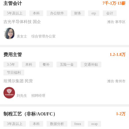
主管会计
7千-1万·13薪
5年及以上
本科
办公软件
财务
erp
会计
吉光半导体科技 国企
潍坊·寒亭区
袁女士
综合管理办公室
费用主管
1.2-1.8万
3-5年
本科
餐补
五险一金
交通补贴
节日福利
坦博尔集团 民营
潍坊·青州市
刘先生
招聘经理
制程工艺（非标/AOI/FC）
1-2万
3年及以上
本科
数据分析
fmea
ocap