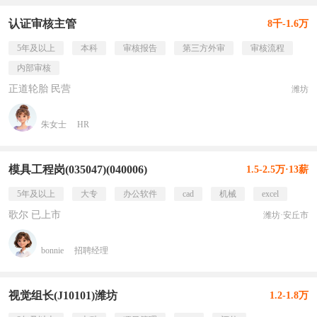
认证审核主管
8千-1.6万
5年及以上
本科
审核报告
第三方外审
审核流程
内部审核
正道轮胎 民营
潍坊
朱女士
HR
模具工程岗(035047)(040006)
1.5-2.5万·13薪
5年及以上
大专
办公软件
cad
机械
excel
歌尔 已上市
潍坊·安丘市
bonnie
招聘经理
视觉组长(J10101)潍坊
1.2-1.8万