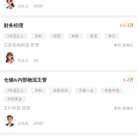
沈女士
HRBP
财务经理
1.5-3万
5年及以上
本科
管理
财务
英语
审计
江苏亚电科技 民营
泰州·姜堰区
田女士
HR
仓储&内部物流主管
1-2万
5年及以上
本科
技能培训
五险一金
带薪年假
年终奖金
五行科技 民营
泰州·姜堰区
沙先生
HRBP