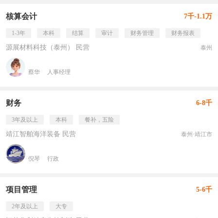
核算会计
7千-1.1万
1-3年
本科
结算
审计
财务管理
财务报表
源展材料科技（泰州） 民营
泰州
蔡华
人事经理
财务
6-8千
3年及以上
本科
餐补，五险
靖江智舶海洋装备 民营
泰州·靖江市
倪琴
行政
项目管理
5-6千
2年及以上
大专