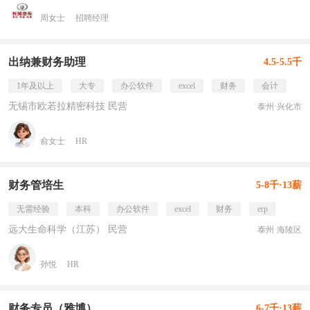
周女士
招聘经理
出纳兼财务助理
4.5-5.5千
1年及以上
大专
办公软件
excel
财务
会计
无锡市欧若拉精密科技 民营
泰州·兴化市
俞女士
HR
财务管培生
5-8千·13薪
无需经验
本科
办公软件
excel
财务
erp
远大生命科学（江苏） 民营
泰州·海陵区
孙悦
HR
财务专员（雅博）
6-7千·13薪