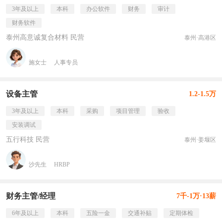
3年及以上
本科
办公软件
财务
审计
财务软件
泰州高意诚复合材料 民营
泰州·高港区
施女士
人事专员
设备主管
1.2-1.5万
3年及以上
本科
采购
项目管理
验收
安装调试
五行科技 民营
泰州·姜堰区
沙先生
HRBP
财务主管/经理
7千-1万·13薪
6年及以上
本科
五险一金
交通补贴
定期体检