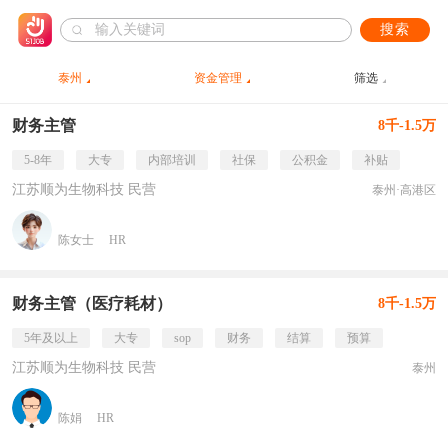
搜索
泰州
资金管理
筛选
财务主管
8千-1.5万
5-8年
大专
内部培训
社保
公积金
补贴
江苏顺为生物科技 民营
泰州·高港区
陈女士
HR
财务主管（医疗耗材）
8千-1.5万
5年及以上
大专
sop
财务
结算
预算
江苏顺为生物科技 民营
泰州
陈娟
HR