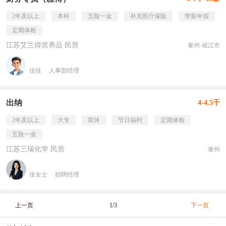
2年及以上
本科
五险一金
补充医疗保险
带薪年假
定期体检
江苏艾兰得营养品 民营
泰州·靖江市
佳佳
人事部经理
出纳
4-4.5千
2年及以上
大专
双休
节日福利
定期体检
五险一金
江苏三瑞化学 民营
泰州
张女士
招聘经理
上一页
1/3
下一页