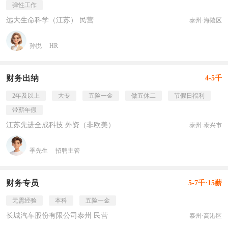
弹性工作
远大生命科学（江苏） 民营
泰州·海陵区
孙悦
HR
财务出纳
4-5千
2年及以上
大专
五险一金
做五休二
节假日福利
带薪年假
江苏先进全成科技 外资（非欧美）
泰州·泰兴市
季先生
招聘主管
财务专员
5-7千·15薪
无需经验
本科
五险一金
长城汽车股份有限公司泰州 民营
泰州·高港区