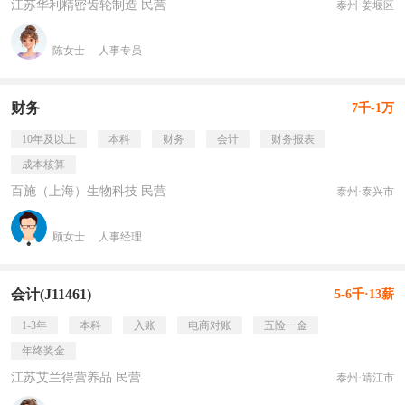
江苏华利精密齿轮制造 民营
泰州·姜堰区
陈女士
人事专员
财务
7千-1万
10年及以上
本科
财务
会计
财务报表
成本核算
百施（上海）生物科技 民营
泰州·泰兴市
顾女士
人事经理
会计(J11461)
5-6千·13薪
1-3年
本科
入账
电商对账
五险一金
年终奖金
江苏艾兰得营养品 民营
泰州·靖江市