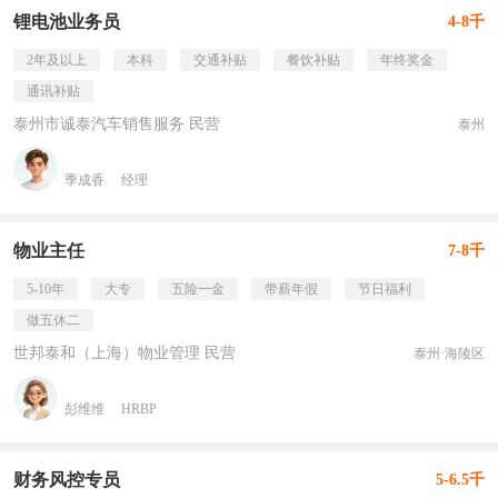
锂电池业务员
4-8千
2年及以上
本科
交通补贴
餐饮补贴
年终奖金
通讯补贴
泰州市诚泰汽车销售服务 民营
泰州
季成香
经理
物业主任
7-8千
5-10年
大专
五险一金
带薪年假
节日福利
做五休二
世邦泰和（上海）物业管理 民营
泰州·海陵区
彭维维
HRBP
财务风控专员
5-6.5千