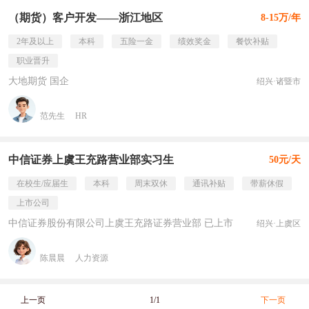
（期货）客户开发——浙江地区
8-15万/年
2年及以上
本科
五险一金
绩效奖金
餐饮补贴
职业晋升
大地期货 国企
绍兴·诸暨市
范先生
HR
中信证券上虞王充路营业部实习生
50元/天
在校生/应届生
本科
周末双休
通讯补贴
带薪休假
上市公司
中信证券股份有限公司上虞王充路证券营业部 已上市
绍兴·上虞区
陈晨晨
人力资源
上一页
1/1
下一页