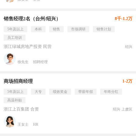
销售经理2名（台州/绍兴）
8千-1.2万
5年及以上
本科
销售
市场调研
销售计划
员工培训
浙江绿城房地产投资 民营
绍兴
徐先生
招聘经理
商场招商经理
1-2万
5年及以上
大专
绩效奖金
带薪年假
年终分红
高温补贴
浙江上百集团 合资
绍兴·上虞区
王女士
HR