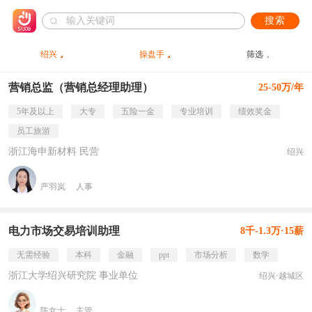
搜索
绍兴
操盘手
筛选
营销总监（营销总经理助理）
25-50万/年
5年及以上
大专
五险一金
专业培训
绩效奖金
员工旅游
浙江海申新材料 民营
绍兴
严羽岚
人事
电力市场交易培训助理
8千-1.3万·15薪
无需经验
本科
金融
ppt
市场分析
数学
浙江大学绍兴研究院 事业单位
绍兴·越城区
陈女士
主管