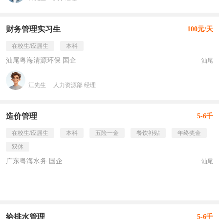
财务管理实习生
100元/天
在校生/应届生
本科
汕尾粤海清源环保 国企
汕尾
江先生
人力资源部 经理
造价管理
5-6千
在校生/应届生
本科
五险一金
餐饮补贴
年终奖金
双休
广东粤海水务 国企
汕尾
给排水管理
5-6千