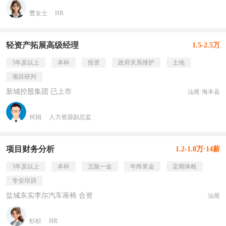
曹女士
HR
轻资产拓展高级经理
1.5-2.5万
5年及以上
本科
投资
政府关系维护
土地
项目研判
新城控股集团 已上市
汕尾·海丰县
何娟
人力资源副总监
项目财务分析
1.2-1.8万·14薪
3年及以上
本科
五险一金
年终奖金
定期体检
专业培训
盐城东实李尔汽车座椅 合资
汕尾
杉杉
HR