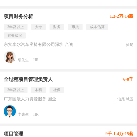
项目财务分析
1.2-2万·14薪
3年及以上
大专
财务
审批
成本估算
财务状况
东实李尔汽车座椅有限公司深圳 合资
汕尾
缪先生
HR
全过程项目管理负责人
6-8千
3年及以上
本科
社保
广东国晟人力资源服务 国企
汕尾·城区
李先生
HR
项目管理
9千-1.4万·15薪