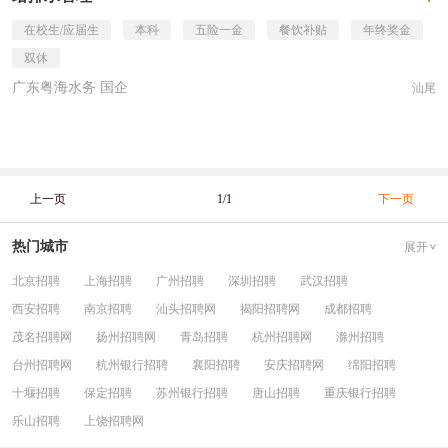
在校生/应届生
本科
五险一金
餐饮补贴
年终奖金
双休
广东粤海水务 国企
汕尾
上一页
1/1
下一页
热门城市
展开
北京招聘
上海招聘
广州招聘
深圳招聘
武汉招聘
西安招聘
南京招聘
汕头招聘网
揭阳招聘网
成都招聘
茂名招聘网
扬州招聘网
青岛招聘
杭州招聘网
滁州招聘
台州招聘网
杭州银行招聘
襄阳招聘
安庆招聘网
绵阳招聘
十堰招聘
保定招聘
苏州银行招聘
唐山招聘
重庆银行招聘
乐山招聘
上饶招聘网