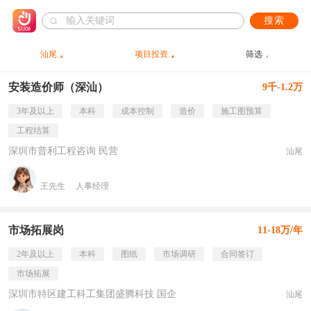
搜索
汕尾
项目投资
筛选
安装造价师（深汕）
9千-1.2万
3年及以上
本科
成本控制
造价
施工图预算
工程结算
深圳市普利工程咨询 民营
汕尾
王先生
人事经理
市场拓展岗
11-18万/年
2年及以上
本科
图纸
市场调研
合同签订
市场拓展
深圳市特区建工科工集团盛腾科技 国企
汕尾