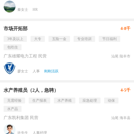
秦女士
HR
市场开拓部
4-8千
3年及以上
大专
五险一金
专业培训
节日福利
包吃住
广东雄耀电力工程 民营
汕尾·陆丰市
廖女士
人事
刚刚活跃
水产养殖员（2人，急聘）
4-5千
无需经验
生产报表
水产养殖
应急处理
动保
水产品
广东凯利集团 民营
汕尾·海丰县
许先生
人事经理