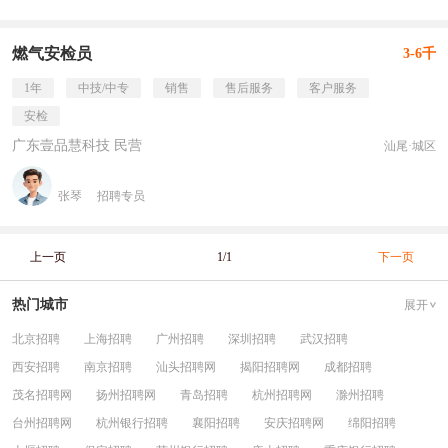
燃气安检员
3-6千
1年
中技/中专
销售
售后服务
客户服务
安检
广东壹品慧科技 民营
汕尾·城区
张琴
招聘专员
上一页
1/1
下一页
热门城市
展开
北京招聘
上海招聘
广州招聘
深圳招聘
武汉招聘
西安招聘
南京招聘
汕头招聘网
揭阳招聘网
成都招聘
茂名招聘网
扬州招聘网
青岛招聘
杭州招聘网
滁州招聘
台州招聘网
杭州银行招聘
襄阳招聘
安庆招聘网
绵阳招聘