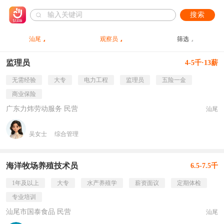
搜索
汕尾
观察员
筛选
监理员
4-5千·13薪
无需经验
大专
电力工程
监理员
五险一金
商业保险
广东力炜劳动服务 民营
汕尾
吴女士
综合管理
海洋牧场养殖技术员
6.5-7.5千
1年及以上
大专
水产养殖学
薪资面议
定期体检
专业培训
汕尾市国泰食品 民营
汕尾