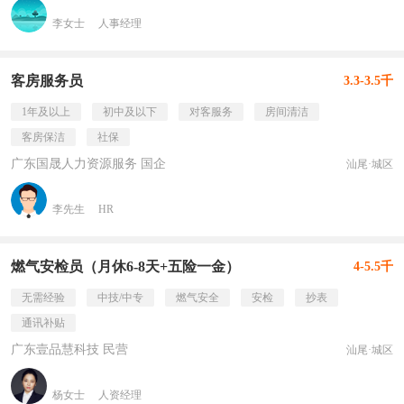
李女士
人事经理
客房服务员
3.3-3.5千
1年及以上
初中及以下
对客服务
房间清洁
客房保洁
社保
广东国晟人力资源服务 国企
汕尾·城区
李先生
HR
燃气安检员（月休6-8天+五险一金）
4-5.5千
无需经验
中技/中专
燃气安全
安检
抄表
通讯补贴
广东壹品慧科技 民营
汕尾·城区
杨女士
人资经理