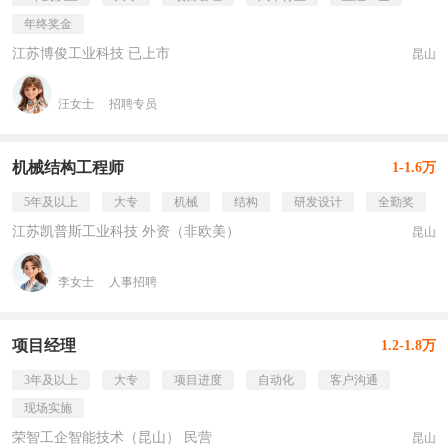
年终奖金
江苏博俊工业科技 已上市
昆山
汪女士
招聘专员
机械结构工程师
1-1.6万
5年及以上
大专
机械
结构
研发设计
全勤奖
江苏凯普斯工业科技 外资（非欧美）
昆山
李女士
人事招聘
项目经理
1.2-1.8万
3年及以上
大专
项目进度
自动化
客户沟通
现场实施
荣智工企智能技术（昆山） 民营
昆山