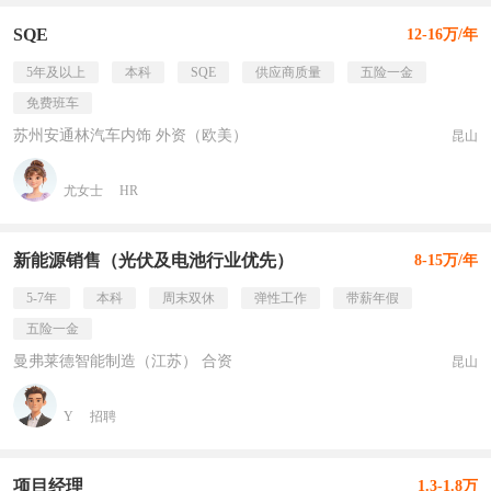
SQE
12-16万/年
5年及以上
本科
SQE
供应商质量
五险一金
免费班车
苏州安通林汽车内饰 外资（欧美）
昆山
尤女士
HR
新能源销售（光伏及电池行业优先）
8-15万/年
5-7年
本科
周末双休
弹性工作
带薪年假
五险一金
曼弗莱德智能制造（江苏） 合资
昆山
Y
招聘
项目经理
1.3-1.8万