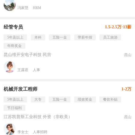
冯家慧
HRM
经管专员
1.5-2.5万·13薪
5年及以上
本科
五险一金
带薪年假
员工旅游
年终奖金
昆山维开安电子科技 民营
昆山
王露君
人事
机械开发工程师
1-2万
5年及以上
大专
五险一金
绩效奖金
餐饮补贴
节日福利
江苏凯普斯工业科技 外资（非欧美）
昆山
李女士
人事招聘