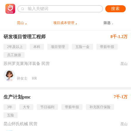
搜索
昆山
项目成本管理
筛选
研发项目管理工程师
8千-1.2万
2年及以上
本科
项目管理
五险一金
带薪年假
员工旅游
苏州罗克莱海洋装备 民营
昆山
孙女士
HR
生产计划pmc
7千-1万
3年
大专
节日福利
带薪年假
补充医疗保险
五险
昆山怀氏机械 民营
昆山