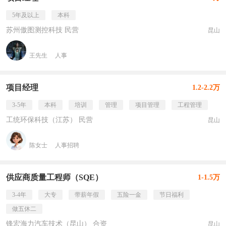
5年及以上
本科
苏州傲图测控科技 民营
昆山
王先生
人事
项目经理
1.2-2.2万
3-5年
本科
培训
管理
项目管理
工程管理
工统环保科技（江苏） 民营
昆山
陈女士
人事招聘
供应商质量工程师（SQE）
1-1.5万
3-4年
大专
带薪年假
五险一金
节日福利
做五休二
锋宏海力汽车技术（昆山） 合资
昆山