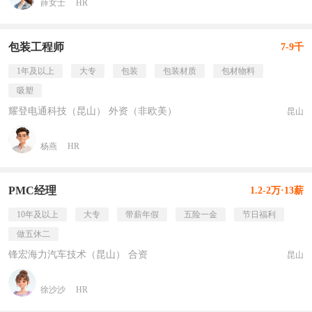
薛女士
HR
包装工程师
7-9千
1年及以上
大专
包装
包装材质
包材物料
吸塑
耀登电通科技（昆山） 外资（非欧美）
昆山
杨燕
HR
PMC经理
1.2-2万·13薪
10年及以上
大专
带薪年假
五险一金
节日福利
做五休二
锋宏海力汽车技术（昆山） 合资
昆山
徐沙沙
HR