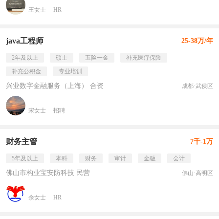
王女士
HR
java工程师
25-38万/年
2年及以上
硕士
五险一金
补充医疗保险
补充公积金
专业培训
兴业数字金融服务（上海） 合资
成都·武侯区
宋女士
招聘
财务主管
7千-1万
5年及以上
本科
财务
审计
金融
会计
佛山市构业宝安防科技 民营
佛山·高明区
余女士
HR