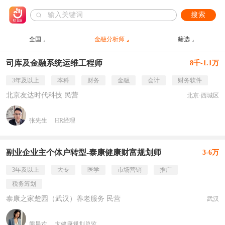
搜索
全国
金融分析师
筛选
司库及金融系统运维工程师
8千-1.1万
3年及以上
本科
财务
金融
会计
财务软件
北京友达时代科技 民营
北京·西城区
张先生
HR经理
副业企业主个体户转型-泰康健康财富规划师
3-6万
3年及以上
大专
医学
市场营销
推广
税务筹划
泰康之家楚园（武汉）养老服务 民营
武汉
熊晨欢
大健康规划总监