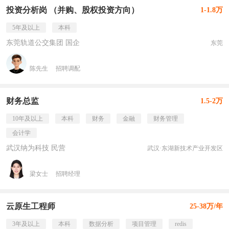
投资分析岗 （并购、股权投资方向）
1-1.8万
5年及以上
本科
东莞轨道公交集团 国企
东莞
陈先生
招聘调配
财务总监
1.5-2万
10年及以上
本科
财务
金融
财务管理
会计学
武汉纳为科技 民营
武汉·东湖新技术产业开发区
梁女士
招聘经理
云原生工程师
25-38万/年
3年及以上
本科
数据分析
项目管理
redis