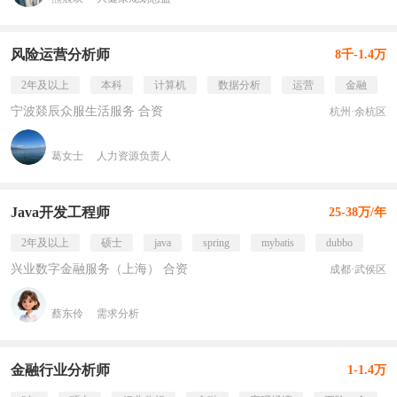
风险运营分析师
8千-1.4万
2年及以上
本科
计算机
数据分析
运营
金融
宁波燚辰众服生活服务 合资
杭州·余杭区
葛女士
人力资源负责人
Java开发工程师
25-38万/年
2年及以上
硕士
java
spring
mybatis
dubbo
兴业数字金融服务（上海） 合资
成都·武侯区
蔡东伶
需求分析
金融行业分析师
1-1.4万