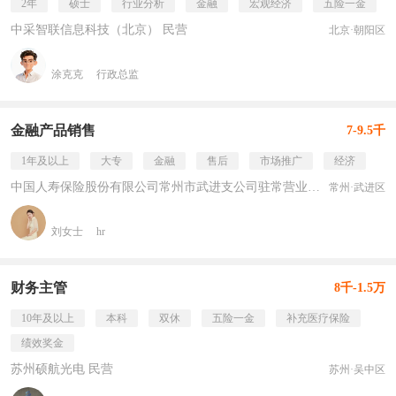
2年
硕士
行业分析
金融
宏观经济
五险一金
中采智联信息科技（北京） 民营
北京·朝阳区
涂克克
行政总监
金融产品销售
7-9.5千
1年及以上
大专
金融
售后
市场推广
经济
中国人寿保险股份有限公司常州市武进支公司驻常营业部 民营
常州·武进区
刘女士
hr
财务主管
8千-1.5万
10年及以上
本科
双休
五险一金
补充医疗保险
绩效奖金
苏州硕航光电 民营
苏州·吴中区