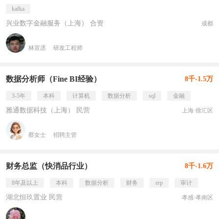
kafka
兴业数字金融服务（上海） 合资
成都
林宣丞
研发工程师
数据分析师（Fine BI经验）
8千-1.5万
3-5年
本科
计算机
数据分析
sql
金融
雅通数据科技（上海） 民营
上海·徐汇区
蔡女士
招聘主管
财务总监（快消品行业）
8千-1.6万
8年及以上
本科
数据分析
财务
erp
审计
湖北恒玖置业 民营
孝感·孝南区