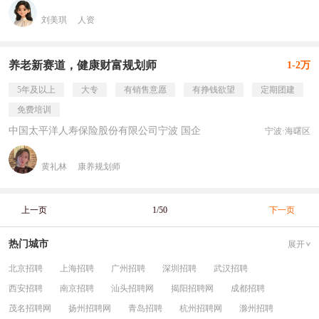
刘美琪
人资
养老新赛道，健康财富规划师
1-2万
5年及以上
大专
有销售意愿
有挣钱欲望
定期团建
免费培训
中国太平洋人寿保险股份有限公司宁波 国企
宁波·海曙区
黄礼林
康养规划师
上一页
1/50
下一页
热门城市
展开
北京招聘
上海招聘
广州招聘
深圳招聘
武汉招聘
西安招聘
南京招聘
汕头招聘网
揭阳招聘网
成都招聘
茂名招聘网
扬州招聘网
青岛招聘
杭州招聘网
滁州招聘