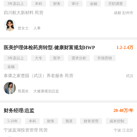
3年及以上
本科
财务
审计
金融
尽职调查
四川航大新材料 民营
成都·彭州市
曾女士
人事
医美护理体检药房转型-健康财富规划HWP
1.2-2.4万
3年及以上
大专
医学
需求分析
市场营销
金融
泰康之家楚园（武汉）养老服务 民营
武汉
熊晨欢
大健康规划总监
财务经理/总监
20-40万/年
5-10年
本科
财务
预算
财务管理
成本控制
宁波蓝湖投资管理 民营
宁波·江北区