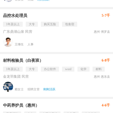
品控水处理员
5-7千
1年及以上
大专
购买五险
包食宿
广东鼎湖山泉 民营
惠州·博罗县
王继生
人事
材料检验员（白夜班）
6-8千
1年及以上
大专
办公软件
word
化学
材料
金龙羽集团 民营
惠州·惠东县
赖女士
招聘主管
刚刚活跃
中药养护员（惠州）
4-6千