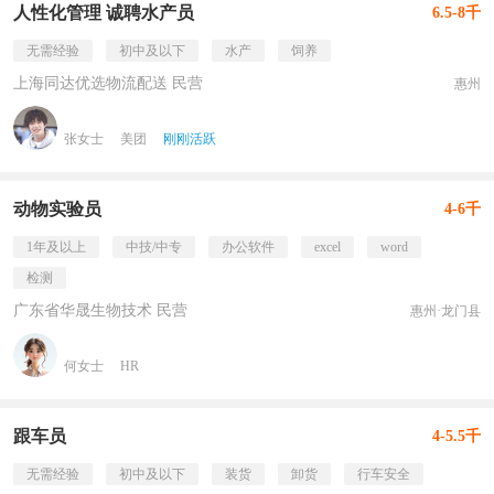
人性化管理 诚聘水产员
6.5-8千
无需经验
初中及以下
水产
饲养
上海同达优选物流配送 民营
惠州
张女士
美团
刚刚活跃
动物实验员
4-6千
1年及以上
中技/中专
办公软件
excel
word
检测
广东省华晟生物技术 民营
惠州·龙门县
何女士
HR
跟车员
4-5.5千
无需经验
初中及以下
装货
卸货
行车安全