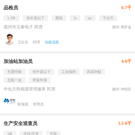
品检员
6-7千
1-3年
初中及以下
图纸
5s
iqc
千分尺
惠州市元泰电子 民营
惠州·博罗县
王红生
经理
当前活跃
加油站加油员
4-6千
无需经验
初中及以下
工会福利
高温补贴
五险一金
带薪年假
中化方胜能源管理服务 民营
惠州·仲恺区
陈海国
管理员
生产安全巡查员
5.5-6千
1年
中技/中专
五险