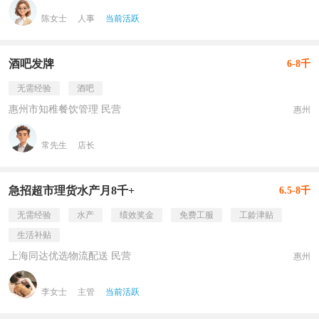
陈女士
人事
当前活跃
酒吧发牌
6-8千
无需经验
酒吧
惠州市知稚餐饮管理 民营
惠州
常先生
店长
急招超市理货水产月8千+
6.5-8千
无需经验
水产
绩效奖金
免费工服
工龄津贴
生活补贴
上海同达优选物流配送 民营
惠州
李女士
主管
当前活跃