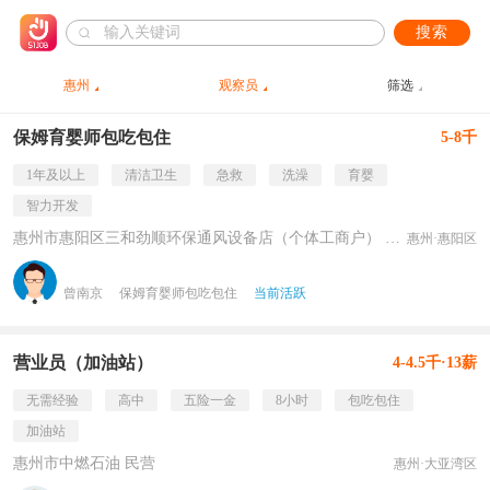
搜索
惠州
观察员
筛选
保姆育婴师包吃包住
5-8千
1年及以上
清洁卫生
急救
洗澡
育婴
智力开发
惠州市惠阳区三和劲顺环保通风设备店（个体工商户） 民营
惠州·惠阳区
曾南京
保姆育婴师包吃包住
当前活跃
营业员（加油站）
4-4.5千·13薪
无需经验
高中
五险一金
8小时
包吃包住
加油站
惠州市中燃石油 民营
惠州·大亚湾区