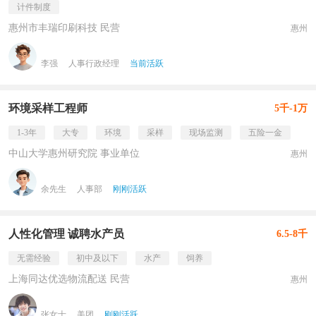
计件制度
惠州市丰瑞印刷科技 民营
惠州
李强
人事行政经理
当前活跃
环境采样工程师
5千-1万
1-3年
大专
环境
采样
现场监测
五险一金
中山大学惠州研究院 事业单位
惠州
余先生
人事部
刚刚活跃
人性化管理 诚聘水产员
6.5-8千
无需经验
初中及以下
水产
饲养
上海同达优选物流配送 民营
惠州
张女士
美团
刚刚活跃