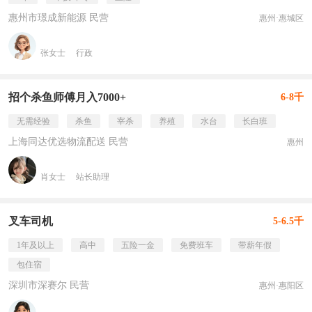
惠州市璟成新能源 民营
惠州·惠城区
张女士
行政
招个杀鱼师傅月入7000+
6-8千
无需经验
杀鱼
宰杀
养殖
水台
长白班
上海同达优选物流配送 民营
惠州
肖女士
站长助理
叉车司机
5-6.5千
1年及以上
高中
五险一金
免费班车
带薪年假
包住宿
深圳市深赛尔 民营
惠州·惠阳区