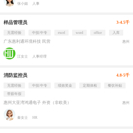
张小姐
人事
样品管理员
3-4.5千
无需经验
中技/中专
excel
word
office
入库
广东惠利通环境科技 民营
惠州
江女士
人事经理
消防监控员
4.8-5千
无需经验
中技/中专
绩效奖金
定期体检
餐饮补贴
带薪年假
惠州大亚湾鸿通电子 外资（非欧美）
惠州
秦女士
HR