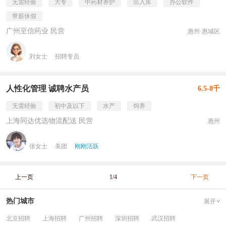
无需经验
大专
中药材养护
出入库
办公软件
带薪休假
广州至信药业 民营
惠州·惠城区
刘女士
招聘专员
人性化管理 诚聘水产员
6.5-8千
无需经验
初中及以下
水产
饲养
上海同达优选物流配送 民营
惠州
张女士
美团
刚刚活跃
上一页
1/4
下一页
热门城市
展开
北京招聘
上海招聘
广州招聘
深圳招聘
武汉招聘