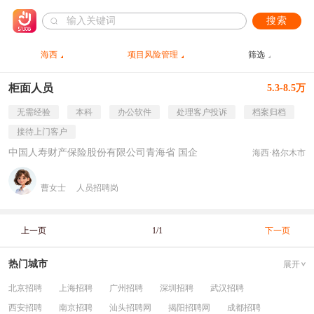
搜索
海西
项目风险管理
筛选
柜面人员
5.3-8.5万
无需经验
本科
办公软件
处理客户投诉
档案归档
接待上门客户
中国人寿财产保险股份有限公司青海省 国企
海西·格尔木市
曹女士
人员招聘岗
上一页
1/1
下一页
热门城市
展开
北京招聘
上海招聘
广州招聘
深圳招聘
武汉招聘
西安招聘
南京招聘
汕头招聘网
揭阳招聘网
成都招聘