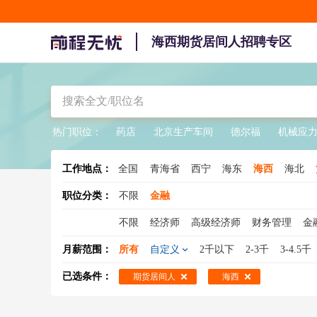
海西期货居间人招聘专区
热门职位：
药店
北京生产车间
德尔福
机械应
工作地点：
全国
青海省
西宁
海东
海西
海北
职位分类：
不限
金融
不限
经济师
高级经济师
财务管理
金
金融研究
资金管理
拍卖师
金融租赁
月薪范围：
所有
自定义
2千以下
2-3千
3-4.5千
风险管理师
证券分析
项目风险管理
项
已选条件：
期货居间人
海西
银行风险管理
私募基金经理
信贷专员