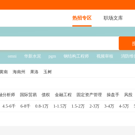
热招专区
职场文库
力
omni
华新水泥
pgm
钢结构工程师
视频审核
消防维
黄南
海南州
果洛
玉树
融分析师
国际贸易
债权
金融工程
固定资产管理
操盘手
风投
证券分析师
投资顾问
财务负责人
项目投资
金融投资
金融理财
4.5-6千
6-8千
0.8-1万
1-1.5万
1.5-2万
2-3万
3-4万
4-5万
目成本管理
项目质量管理
股票交易员
金融销售
观察员
理财顾
易货师
金融数据分析
金融数据分析师
期货分析师