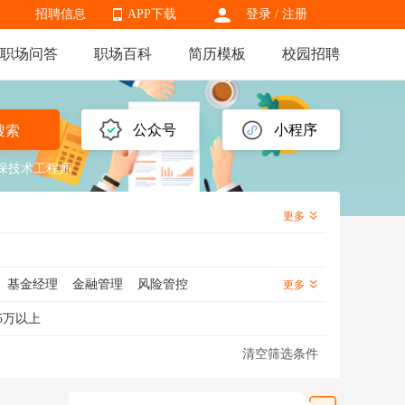
招聘信息
APP下载
登录
/
注册
职场问答
职场百科
简历模板
校园招聘
APP下载
公众号
小程序
搜索
保技术工程师
更多
基金经理
金融管理
风险管控
更多
师
期货居间人
证券经纪人
操盘
5万以上
问
股票分析师
资料管理
股票操盘手
清空筛选条件