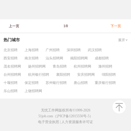
上一页
1/0
下一页
热门城市
展开
北京招聘
上海招聘
广州招聘
深圳招聘
武汉招聘
西安招聘
南京招聘
汕头招聘网
揭阳招聘网
成都招聘
茂名招聘网
扬州招聘网
青岛招聘
杭州招聘网
滁州招聘
台州招聘网
杭州银行招聘
襄阳招聘
安庆招聘网
绵阳招聘
十堰招聘
保定招聘
苏州银行招聘
唐山招聘
重庆银行招聘
乐山招聘
上饶招聘网
无忧工作网版权所有©1999-2026
51job.com（沪ICP备12015550号-5）
电子营业执照
|
人力资源服务许可证