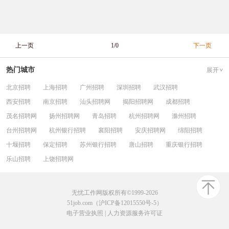
上一页
1/0
下一页
热门城市
展开
北京招聘
上海招聘
广州招聘
深圳招聘
武汉招聘
西安招聘
南京招聘
汕头招聘网
揭阳招聘网
成都招聘
茂名招聘网
扬州招聘网
青岛招聘
杭州招聘网
滁州招聘
台州招聘网
杭州银行招聘
襄阳招聘
安庆招聘网
绵阳招聘
十堰招聘
保定招聘
苏州银行招聘
唐山招聘
重庆银行招聘
乐山招聘
上饶招聘网
无忧工作网版权所有©1999-2026
51job.com（沪ICP备12015550号-5）
电子营业执照
|
人力资源服务许可证