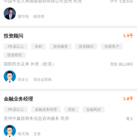
中国平安人寿保险股份有限公司贵州 民营
毕节·七星关区
黄印强
组经理
投资顾问
5-9千
2年及以上
本科
咨询服务
投资顾问
拓展客户
投资研究
国联民生证券 外资（欧美）
贵阳·观山湖区
张女士
综合运营岗
金融业务经理
5-8千
3年及以上
金融业务经理
贷款
金融风控
贵州中鑫燚商务信息咨询服务 民营
遵义
母天翔
主管