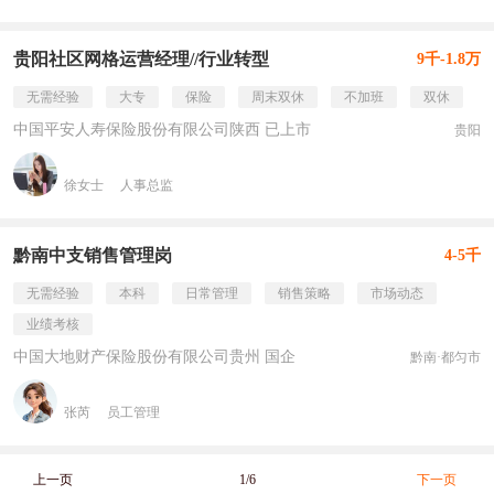
贵阳社区网格运营经理//行业转型
9千-1.8万
无需经验
大专
保险
周末双休
不加班
双休
中国平安人寿保险股份有限公司陕西 已上市
贵阳
徐女士
人事总监
黔南中支销售管理岗
4-5千
无需经验
本科
日常管理
销售策略
市场动态
业绩考核
中国大地财产保险股份有限公司贵州 国企
黔南·都匀市
张芮
员工管理
上一页
1/6
下一页