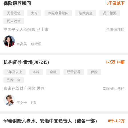
保险康养顾问
3千及以下
无需经验
大专
保险康养顾问
绩效奖金
员工旅游
周末双休
中国平安人寿保险 已上市
贵阳·南明区
申高美
组经理
机构督导-贵州(J87245)
1-2万·14薪
3年及以上
本科
金融
经营督导
保险
五险一金
泰康在线财产保险 民营
贵阳·观山湖区
王女士
HR
华泰财险六盘水、安顺中支负责人（储备干部）
8千-1.2万