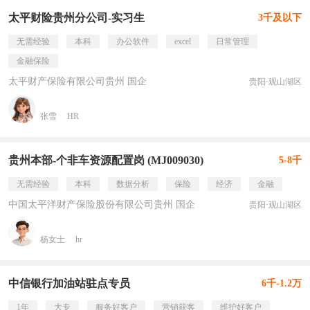
太平财险贵州分公司-实习生
3千及以下
无需经验
本科
办公软件
excel
日常管理
金融保险
太平财产保险有限公司贵州 国企
贵阳·观山湖区
张雪
HR
贵州本部-个非车资源配置岗 (MJ009030)
5-8千
无需经验
本科
数据分析
保险
经济
金融
中国太平洋财产保险股份有限公司贵州 国企
贵阳·观山湖区
杨女士
hr
中信银行加油站驻点专员
6千-1.2万
1年
大专
服务好客户
营销获客
维护好客户