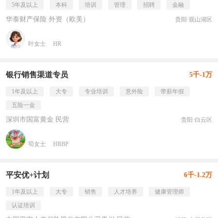
5年及以上
本科
培训
管理
招聘
金融
华泰财产保险 外资（欧美）
贵阳·观山湖区
叶女士
HR
银行销售渠道专员
5千-1万
1年及以上
大专
专业培训
意外险
带薪年假
五险一金
深圳市国富黄金 民营
贵阳·白云区
苟女士
HRBP
平安优+计划
6千-1.2万
1年及以上
大专
销售
人才培养
健康管理师
认证培训