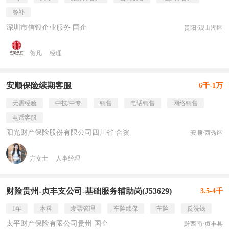
餐补
深圳市信银企业服务 国企
贵阳·观山湖区
贺凡
经理
安顺保险续期客服
6千-1万
无需经验
中技/中专
销售
电话销售
网络销售
电话客服
阳光财产保险股份有限公司四川省 合资
安顺·西秀区
方女士
人事经理
财险贵州-贞丰支公司-基础服务辅助岗(J53629)
3.5-4千
1年
本科
发票管理
车险续保
车险
反洗钱
太平财产保险有限公司贵州 国企
黔西南·贞丰县