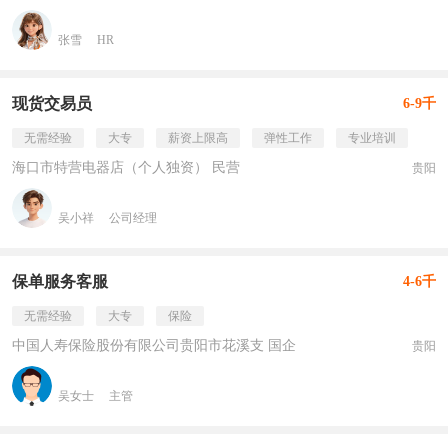
张雪
HR
现货交易员
6-9千
无需经验
大专
薪资上限高
弹性工作
专业培训
海口市特营电器店（个人独资） 民营
贵阳
吴小祥
公司经理
保单服务客服
4-6千
无需经验
大专
保险
中国人寿保险股份有限公司贵阳市花溪支 国企
贵阳
吴女士
主管