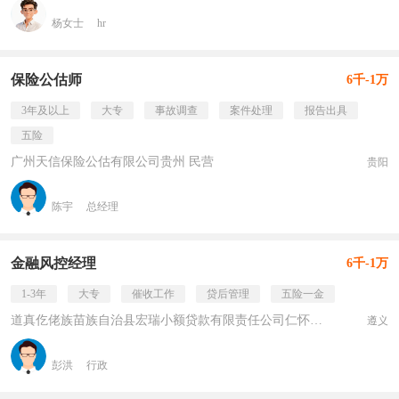
杨女士
hr
保险公估师
6千-1万
3年及以上
大专
事故调查
案件处理
报告出具
五险
广州天信保险公估有限公司贵州 民营
贵阳
陈宇
总经理
金融风控经理
6千-1万
1-3年
大专
催收工作
贷后管理
五险一金
道真仡佬族苗族自治县宏瑞小额贷款有限责任公司仁怀市 民营
遵义
彭洪
行政