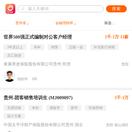
搜索
贵州省
金融理财师
筛选
世界500强正式编制对公客户经理
5千-1万·13薪
3年及以上
本科
销售
五险一金
补充医疗保险
员工旅游
泰康养老保险股份有限公司贵州 民营
贵阳
张皓玮
HR
贵州-团客销售培训生 (MJ009097)
5千-1万
无需经验
本科
保险学
医学
市场营销
设计方案
中国太平洋财产保险股份有限公司贵州 国企
贵阳·观山湖区