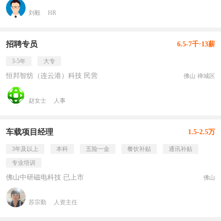
刘毅
HR
招聘专员
6.5-7千·13薪
3-5年
大专
恒邦智纺（连云港）科技 民营
佛山·禅城区
赵女士
人事
车载项目经理
1.5-2.5万
3年及以上
本科
五险一金
餐饮补贴
通讯补贴
专业培训
佛山中研磁电科技 已上市
佛山
苏宗勤
人资主任