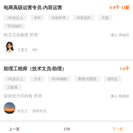
电商高级运营专员-内容运营
6-8千·13薪
1年及以上
本科
内容种草
内容创作
天猫
节日福利
恒洁卫浴集团 民营
佛山·禅城区
王斐凡
HR
助理工程师（技术文员/助理）
5-6千
1年及以上
大专
BOM编制
看懂3D图纸
包吃住
工龄奖
深圳优力可科技 民营
佛山·顺德区
何女士
招聘专员
上一页
1/50
下一页