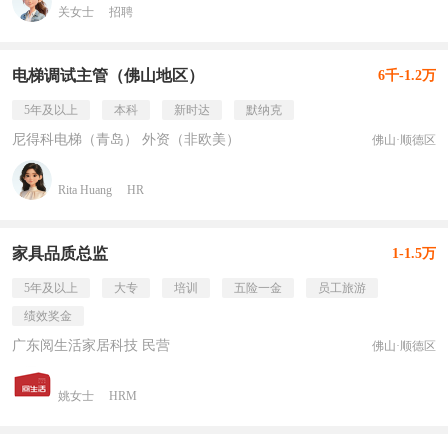
关女士
招聘
电梯调试主管（佛山地区）
6千-1.2万
5年及以上
本科
新时达
默纳克
尼得科电梯（青岛） 外资（非欧美）
佛山·顺德区
Rita Huang
HR
家具品质总监
1-1.5万
5年及以上
大专
培训
五险一金
员工旅游
绩效奖金
广东阅生活家居科技 民营
佛山·顺德区
姚女士
HRM