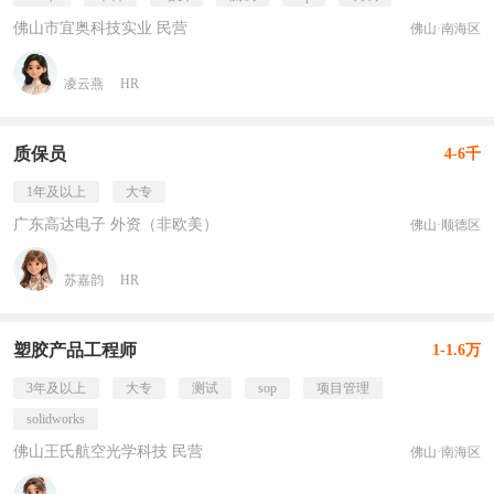
佛山市宜奥科技实业 民营
佛山·南海区
凌云燕
HR
质保员
4-6千
1年及以上
大专
广东高达电子 外资（非欧美）
佛山·顺德区
苏嘉韵
HR
塑胶产品工程师
1-1.6万
3年及以上
大专
测试
sop
项目管理
solidworks
佛山王氏航空光学科技 民营
佛山·南海区