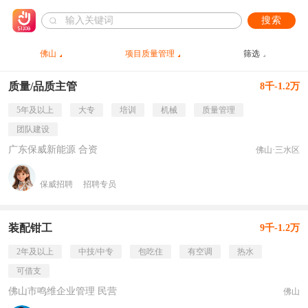
搜索
佛山
项目质量管理
筛选
质量/品质主管
8千-1.2万
5年及以上
大专
培训
机械
质量管理
团队建设
广东保威新能源 合资
佛山·三水区
保威招聘
招聘专员
装配钳工
9千-1.2万
2年及以上
中技/中专
包吃住
有空调
热水
可借支
佛山市鸣维企业管理 民营
佛山