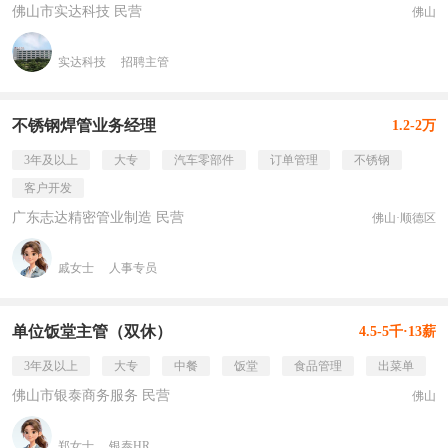
佛山市实达科技 民营
佛山
实达科技
招聘主管
不锈钢焊管业务经理
1.2-2万
3年及以上
大专
汽车零部件
订单管理
不锈钢
客户开发
广东志达精密管业制造 民营
佛山·顺德区
戚女士
人事专员
单位饭堂主管（双休）
4.5-5千·13薪
3年及以上
大专
中餐
饭堂
食品管理
出菜单
佛山市银泰商务服务 民营
佛山
郑女士
银泰HR