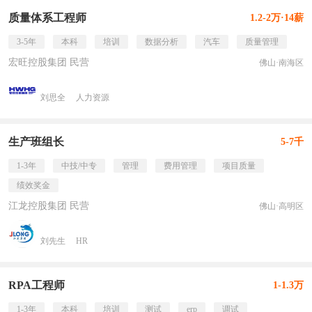
质量体系工程师
1.2-2万·14薪
3-5年
本科
培训
数据分析
汽车
质量管理
宏旺控股集团 民营
佛山·南海区
刘思全
人力资源
生产班组长
5-7千
1-3年
中技/中专
管理
费用管理
项目质量
绩效奖金
江龙控股集团 民营
佛山·高明区
刘先生
HR
RPA工程师
1-1.3万
1-3年
本科
培训
测试
erp
调试