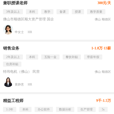
兼职授课老师
300元/天
3年及以上
本科
教学
备课
授课
教学质量
佛山市顺德区顺大资产管理 国企
佛山·顺德区
申女士
HR
销售业务
1-1.8万·13薪
2年及以上
本科
五险一金
餐饮补贴
带薪年假
住房补贴
特玮电机（佛山） 民营
佛山·顺德区
黄静意
HR
精益工程师
9千-1.5万
1-3年
本科
办公软件
数据分析
生产管理
5s