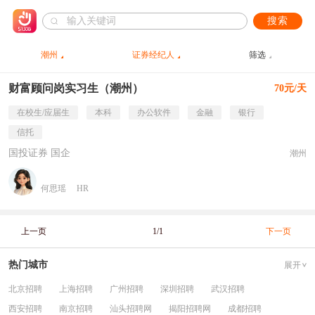
搜索
潮州
证券经纪人
筛选
财富顾问岗实习生（潮州）
70元/天
在校生/应届生
本科
办公软件
金融
银行
信托
国投证券 国企
潮州
何思瑶
HR
上一页
1/1
下一页
热门城市
展开
北京招聘
上海招聘
广州招聘
深圳招聘
武汉招聘
西安招聘
南京招聘
汕头招聘网
揭阳招聘网
成都招聘