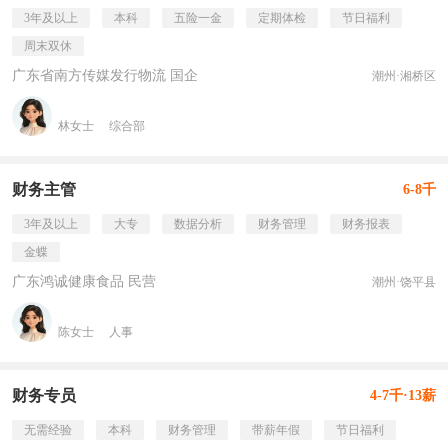
3年及以上
本科
五险一金
定期体检
节日福利
周末双休
广东省南方传媒发行物流 国企
潮州·湘桥区
林女士
综合部
财务主管
6-8千
3年及以上
大专
数据分析
财务管理
财务报表
金蝶
广东鸿诚健康食品 民营
潮州·饶平县
陈女士
人事
财务专员
4-7千·13薪
无需经验
本科
财务管理
带薪年假
节日福利