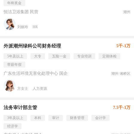
年终奖金
恒洁卫浴集团 民营
潮州
刘丽玲
HR
外派潮州绿科公司财务经理
5千-1万
5年及以上
大专
五险一金
专业培训
定期体检
带薪年假
广东生活环境无害化处理中心 国企
潮州·湘桥区
方女士
人力资源
法务审计部主管
7.5千-1万
3年及以上
本科
审计
财务管理
会计学
经济学