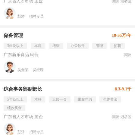
广东省人才市场 国企
潮州·湘桥区
彭矫
招聘专员
储备管理
18-35万/年
5年及以上
本科
培训
办公软件
管理
招聘
广东新乐食品 民营
潮州
吴金荣
吴经理
综合事务部副部长
8.3-9.1千
5年及以上
本科
五险一金
带薪年假
年终奖金
绩效奖金
广东省人才市场 国企
潮州·湘桥区
彭矫
招聘专员