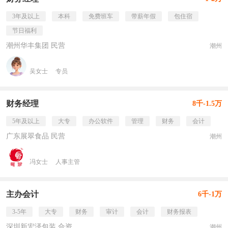
3年及以上
本科
免费班车
带薪年假
包住宿
节日福利
潮州华丰集团 民营
潮州
吴女士
专员
财务经理
8千-1.5万
5年及以上
大专
办公软件
管理
财务
会计
广东展翠食品 民营
潮州
冯女士
人事主管
主办会计
6千-1万
3-5年
大专
财务
审计
会计
财务报表
深圳新宏泽包装 合资
潮州