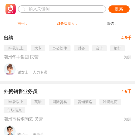
搜索
潮州
财务负责人
筛选
出纳
4-5千
1年及以上
大专
办公软件
财务
会计
银行
潮州华丰集团 民营
潮州
谢女士
人力专员
外贸销售业务员
4-6千
1年及以上
英语
国际贸易
营销策略
跨境电商
市场信息
潮州市智烔陶艺 民营
潮州
陈步云
董事长