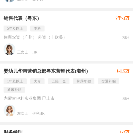
销售代表（粤东）
7千-1万
5年及以上
本科
住商农资（广州） 外资（非欧美）
潮州
王女士
HR
婴幼儿华南营销总部粤东营销代表(潮州）
1-1.5万
1年及以上
大专
五险一金
带薪年假
交通补贴
通讯补贴
内蒙古伊利实业集团 已上市
潮州
左女士
伊利HR
财务经理
1-2万